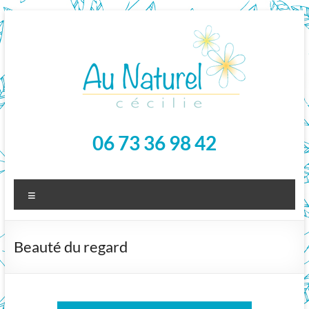
Aller
au
contenu
Au Naturel – Cécilie
06 73 36 98 42
Le bien-être chez vous, naturellement
Menu
Beauté du regard