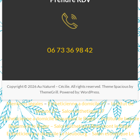
06 73 36 98 42
Copyright © 2026
Au Naturel – Cécilie
. All rights reserved. Theme
Spacious
by
ThemeGrill. Powered by:
WordPress
.
Mentions légales
–
Estheticienne a domicile 27
–
Institut de
beaute 27
–
Salon esthetique 27
Estheticienne a domicile Beaumont le Roger
–
Institut de beaute
Beaumont le Roger
–
Salon esthetique Beaumont le Roger
Estheticienne a domicile Le Neubourg
–
Salon esthetique Le